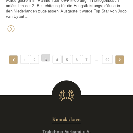
wurde gestern im Rahmen der KWPN-Körung in Hertogenbosch
anlässlich der 2. Besichtigung für die Hengstleistungsprüfung in
den Niederlanden zugelassen. Ausgestellt wurde Top Star von Joop
van Uytert…
1
2
4
5
6
7
…
22
3
Kontaktdaten
Trakehner Verband e.V.