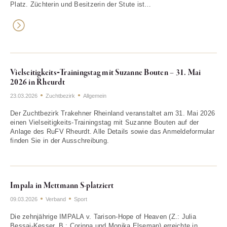
Platz. Züchterin und Besitzerin der Stute ist…
Vielseitigkeits‑Trainingstag mit Suzanne Bouten – 31. Mai
2026 in Rheurdt
23.03.2026
Zuchtbezirk
Allgemein
Der Zuchtbezirk Trakehner Rheinland veranstaltet am 31. Mai 2026
einen Vielseitigkeits‑Trainingstag mit Suzanne Bouten auf der
Anlage des RuFV Rheurdt. Alle Details sowie das Anmeldeformular
finden Sie in der Ausschreibung.
Impala in Mettmann S-platziert
09.03.2026
Verband
Sport
Die zehnjährige IMPALA v. Tarison-Hope of Heaven (Z.: Julia
Bessai-Kesser, B.: Corinna und Monika Elseman) erreichte in