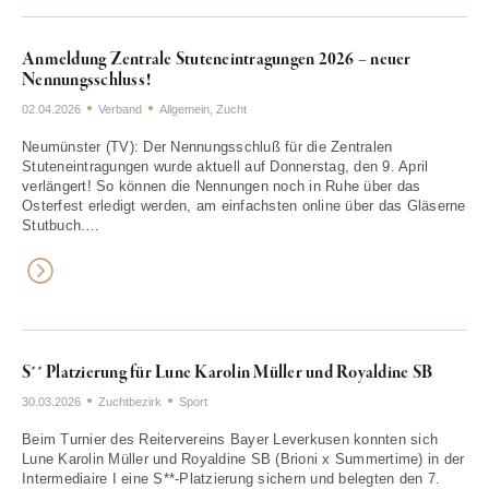
Anmeldung Zentrale Stuteneintragungen 2026 – neuer
Nennungsschluss!
02.04.2026
Verband
Allgemein
,
Zucht
Neumünster (TV): Der Nennungsschluß für die Zentralen
Stuteneintragungen wurde aktuell auf Donnerstag, den 9. April
verlängert! So können die Nennungen noch in Ruhe über das
Osterfest erledigt werden, am einfachsten online über das Gläserne
Stutbuch.…
S** Platzierung für Lune Karolin Müller und Royaldine SB
30.03.2026
Zuchtbezirk
Sport
Beim Turnier des Reitervereins Bayer Leverkusen konnten sich
Lune Karolin Müller und Royaldine SB (Brioni x Summertime) in der
Intermediaire I eine S**‑Platzierung sichern und belegten den 7.