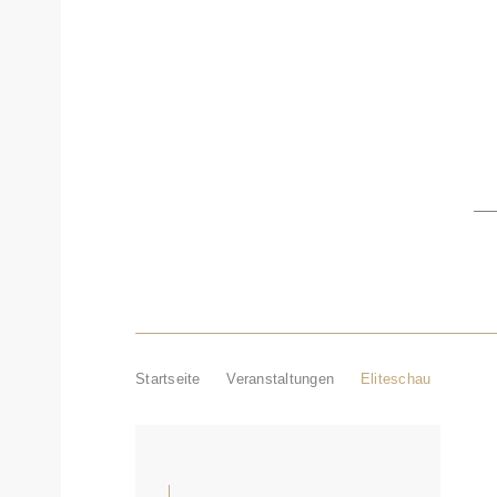
AKTUELL
ZUCHTBEZIRK
V
Startseite
Veranstaltungen
Eliteschau
VERANSTALTUNGEN