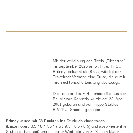
BRITNEY (BAILA)
Mit der Verleihung des Titels „Elitestute“
im September 2025 an St.Pr. u. Pr.St.
Britney, bekannt als Baila, würdigt der
Trakehner Verband eine Stute, die durch
ihre züchterische Leistung überzeugt.
Die Tochter des E.H. Lehndorff’s aus der
Bel Air von Kennedy wurde am 23. April
2001 geboren und von Hippo Stables
B.V./P.J. Smeets gezogen.
Britney wurde mit 58 Punkten ins Stutbuch eingetragen
(Einzelnoten: 8,5 / 8 / 7,5 / 7,5 / 9,5 / 8,5 / 8,5) und absolvierte ihre
Stutenleistungsprüfung mit einer Wertnote von 8,28 – ein klarer