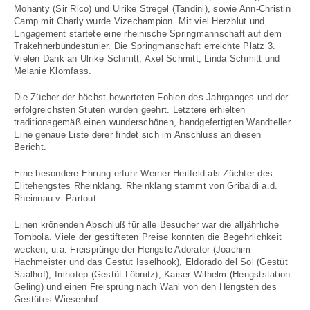
Mohanty (Sir Rico) und Ulrike Stregel (Tandini), sowie Ann-Christin
Camp mit Charly wurde Vizechampion. Mit viel Herzblut und
Engagement startete eine rheinische Springmannschaft auf dem
Trakehnerbundestunier. Die Springmanschaft erreichte Platz 3.
Vielen Dank an Ulrike Schmitt, Axel Schmitt, Linda Schmitt und
Melanie Klomfass.
Die Zücher der höchst bewerteten Fohlen des Jahrganges und der
erfolgreichsten Stuten wurden geehrt. Letztere erhielten
traditionsgemäß einen wunderschönen, handgefertigten Wandteller.
Eine genaue Liste derer findet sich im Anschluss an diesen
Bericht.
Eine besondere Ehrung erfuhr Werner Heitfeld als Züchter des
Elitehengstes Rheinklang. Rheinklang stammt von Gribaldi a.d.
Rheinnau v. Partout.
Einen krönenden Abschluß für alle Besucher war die alljährliche
Tombola. Viele der gestifteten Preise konnten die Begehrlichkeit
wecken, u.a. Freisprünge der Hengste Adorator (Joachim
Hachmeister und das Gestüt Isselhook), Eldorado del Sol (Gestüt
Saalhof), Imhotep (Gestüt Löbnitz), Kaiser Wilhelm (Hengststation
Geling) und einen Freisprung nach Wahl von den Hengsten des
Gestütes Wiesenhof.