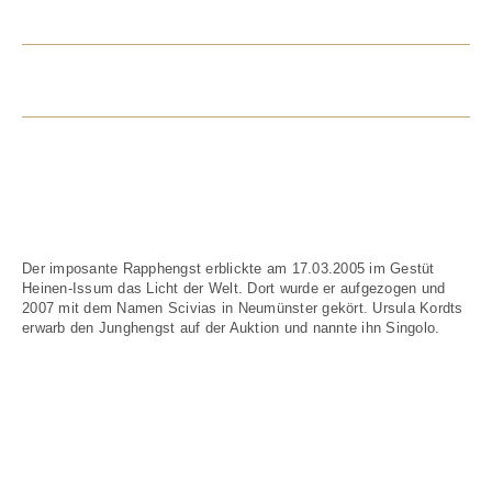
SINGOLO
Singolo ist Elitehengst!
Der imposante Rapphengst erblickte am 17.03.2005 im Gestüt
Heinen-Issum das Licht der Welt. Dort wurde er aufgezogen und
2007 mit dem Namen Scivias in Neumünster gekört. Ursula Kordts
erwarb den Junghengst auf der Auktion und nannte ihn Singolo.