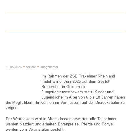
Jungzüchterwettbewerb in
Geldern am 6. Juni 2026
10.05.2026
tekloot
Jungzüchter
Im Rahmen der ZSE Trakehner Rheinland
findet am 6. Juni 2026 auf dem Gestüt
Brauershof in Geldern ein
Jungzüchterwettbewerb statt. Kinder und
Jugendliche im Alter von 6 bis 18 Jahren haben
die Möglichkeit, ihr Können im Vormustern auf der Dreiecksbahn zu
zeigen.
Der Wettbewerb wird in Altersklassen gewertet, alle Teilnehmer
werden platziert und erhalten Ehrenpreise. Pferde und Ponys
werden vom Veranstalter gestellt.