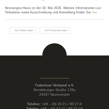
Nennungsschluss ist der 19. Mai 2026. Weitere Informationen zur
Teilnahme sowie Ausschreibung und Anmeldung finden Sie
hier
.
Auf Twitter teilen
Auf Facebook teilen
Kontaktdaten
Trakehner Verband e.V.
Rendsburger Straße 178a
24537 Neumünster
Telefon
: +49 – (0) 43 21 / 90 27-0
Telefax
: +49 – (0) 43 21 / 90 27-19