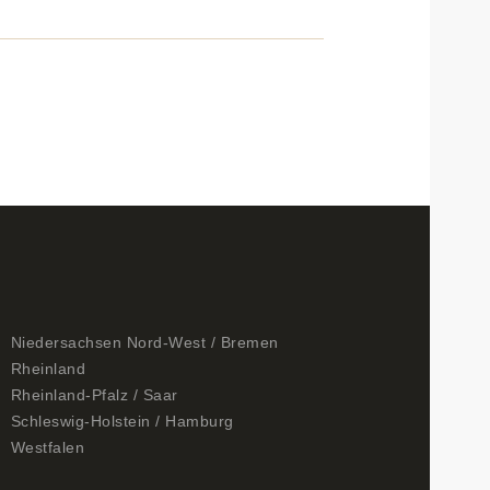
Niedersachsen Nord-West / Bremen
Rheinland
Rheinland-Pfalz / Saar
Schleswig-Holstein / Hamburg
Westfalen