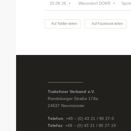
25.08.26
Warendorf DOKR
Spor
Auf Twitter teilen
Auf Facebook teilen
Kontaktdaten
Trakehner Verband e.V.
Rendsburger Straße 178a
24537 Neumünster
Telefon
: +49 – (0) 43 21 / 90 27-0
Telefax
: +49 – (0) 43 21 / 90 27-19