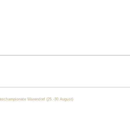
ERANSTALTUNGEN
JUNGZÜCHTER
S
deschampionate Warendorf (25.-30.August)
schampionate Warendorf (25.