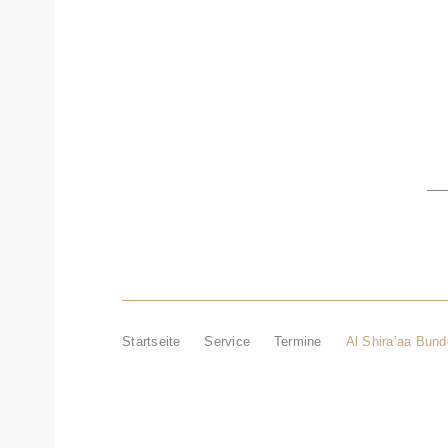
AKTUELL
ZUCHTBEZIRK
V
Startseite
Service
Termine
Al Shira’aa Bun
Al Shira’aa Bunde